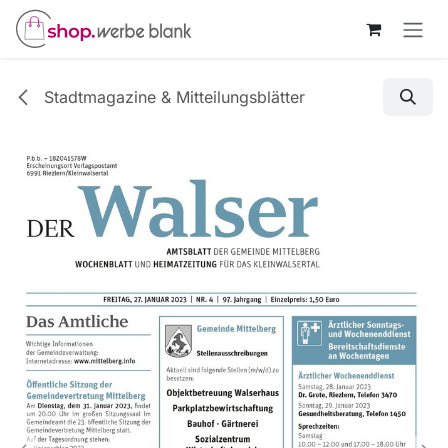
Zum Inhalt springen
Stadtmagazine & Mitteilungsblätter